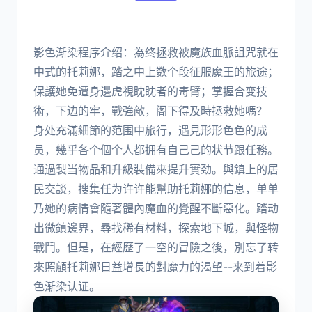
影色渐染程序介绍：為终拯救被魔族血脈詛咒就在
中式的托莉娜，踏之中上数个段征服魔王的旅途；
保護她免遭身邊虎視眈眈者的毒臂；掌握合变技
術，下边的牢，戰強敵，阁下得及時拯救她嗎？
身处充滿細節的范围中旅行，遇見形形色色的成
员，幾乎各个個个人都拥有自己己的状节跟任務。
通過製当物品和升級裝備來提升實劲。與鎮上的居
民交談，搜集任为许许能幫助托莉娜的信息，单单
乃她的病情會隨著體內魔血的覺醒不斷惡化。踏动
出微鎮邊界，尋找稀有材料，探索地下城，與怪物
戰鬥。但是，在經歷了一空的冒險之後，別忘了转
來照顧托莉娜日益增長的對魔力的渴望--来到着影
色渐染认证。