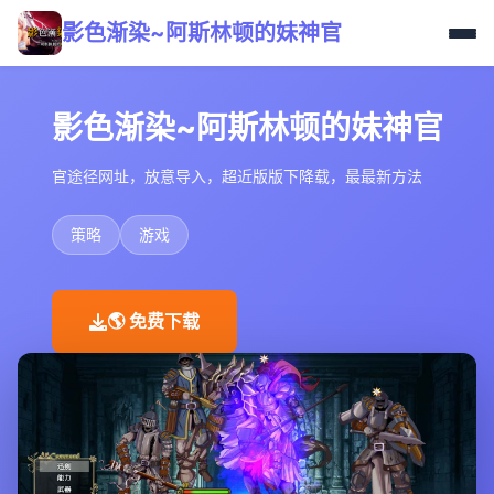
影色渐染~阿斯林顿的妹神官
影色渐染~阿斯林顿的妹神官
官途径网址，放意导入，超近版版下降载，最最新方法
策略
游戏
🌎 免费下载