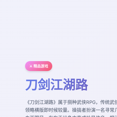
⚔️ 精品游戏
刀剑江湖路
《刀剑江湖路》属于捌种武侠RPG，传统武
领略横版即时候较量。操搞者扮演一名寻常