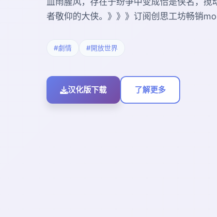
血雨腥风，存在于纷争中变成恰是侠名，搅
者敬仰的大侠。》》》订阅创思工坊畅销mod
#劇情
#開放世界
汉化版下载
了解更多