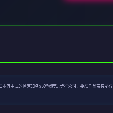
tasy为日本其中式的捌家知名3D遊戲度进步行众司，要须作品带