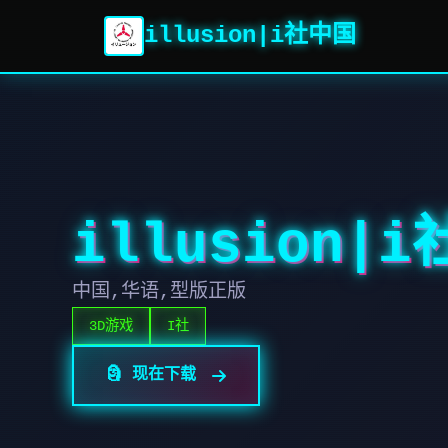
illusion|i社中国
illusion|
中国,华语,型版正版
3D游戏
I社
🗿 现在下载