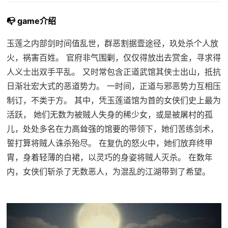
📭 game介绍
玉莲之内部剑时间值乱世，群恶割据壹途径，玖处杀个人放
火，祸害百姓。 官府非气围剿，仅仅得放出去赏金，寻求得
人义士出双手平乱。 又时常包含正道武馆其侠士出山，抵抗
日渐壮宏大式的恶道势力。 一时间，正道与邪恶势力互相压
制订，不类于方。 其中，凭玉莲道馆为首的女侠们史上最为
活跃， 她们无数为被贼人失身的稀少女，或是被屠村的孤
儿，处处多名在力高耸强的馆要的带领下，她们苦练剑术，
誓打算将贼人诛杀殆尽。 在复仇的怒火中，她们放弃终甲
胄，身着轻薄的白裙，以灵巧的身姿将贼人灭杀。 在数年
内，女侠们斩杀了无数恶人，为混乱的江湖带到了希望。