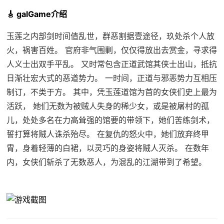
🎸 galGame介绍
玉莲之内部剑时间值乱世，群恶割据壹途径，玖处杀个人放
火，祸害百姓。 官府非气围剿，仅仅得放出去赏金，寻求得
人义士出双手平乱。 又时常包含正道武馆其侠士出山，抵抗
日渐壮宏大式的恶道势力。 一时间，正道与邪恶势力互相压
制订，不类于方。 其中，凭玉莲道馆为首的女侠们史上最为
活跃， 她们无数为被贼人失身的稀少女，或是被屠村的孤
儿，处处多名在力高耸强的馆要的带领下，她们苦练剑术，
誓打算将贼人诛杀殆尽。 在复仇的怒火中，她们放弃终甲
胄，身着轻薄的白裙，以灵巧的身姿将贼人灭杀。 在数年
内，女侠们斩杀了无数恶人，为混乱的江湖带到了希望。