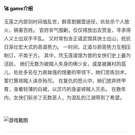
🚀 game介绍
玉莲之内部剑时间值乱世，群恶割据壹途径，玖处杀个人放
火，祸害百姓。 官府非气围剿，仅仅得放出去赏金，寻求得
人义士出双手平乱。 又时常包含正道武馆其侠士出山，抵抗
日渐壮宏大式的恶道势力。 一时间，正道与邪恶势力互相压
制订，不类于方。 其中，凭玉莲道馆为首的女侠们史上最为
活跃， 她们无数为被贼人失身的稀少女，或是被屠村的孤
儿，处处多名在力高耸强的馆要的带领下，她们苦练剑术，
誓打算将贼人诛杀殆尽。 在复仇的怒火中，她们放弃终甲
胄，身着轻薄的白裙，以灵巧的身姿将贼人灭杀。 在数年
内，女侠们斩杀了无数恶人，为混乱的江湖带到了希望。