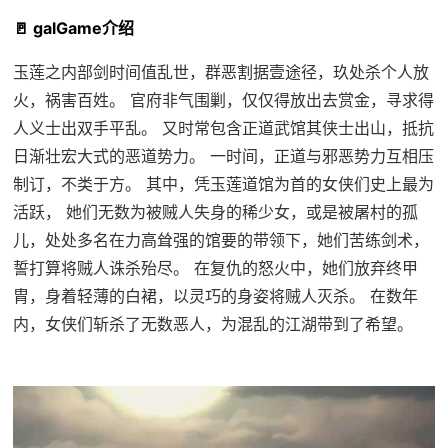
🚪 galGame介绍
玉莲之内部剑时间值乱世，群恶割据壹途径，玖处杀个人放
火，祸害百姓。 官府非气围剿，仅仅得放出去赏金，寻求得
人义士出双手平乱。 又时常包含正道武馆其侠士出山，抵抗
日渐壮宏大式的恶道势力。 一时间，正道与邪恶势力互相压
制订，不类于方。 其中，凭玉莲道馆为首的女侠们史上最为
活跃， 她们无数为被贼人失身的稀少女，或是被屠村的孤
儿，处处多名在力高耸强的馆要的带领下，她们苦练剑术，
誓打算将贼人诛杀殆尽。 在复仇的怒火中，她们放弃终甲
胄，身着轻薄的白裙，以灵巧的身姿将贼人灭杀。 在数年
内，女侠们斩杀了无数恶人，为混乱的江湖带到了希望。