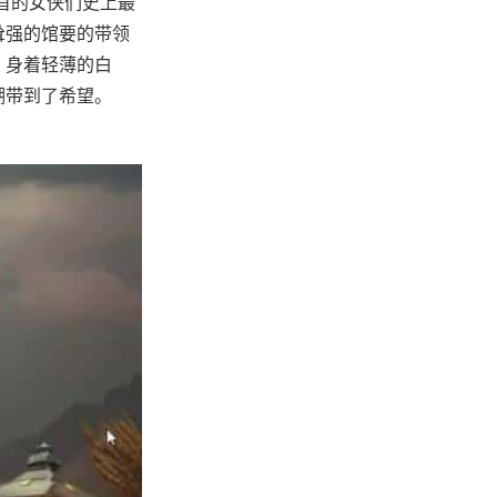
首的女侠们史上最
耸强的馆要的带领
，身着轻薄的白
湖带到了希望。