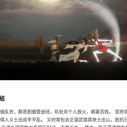
介绍
值乱世，群恶割据壹途径，玖处杀个人放火，祸害百姓。 官府
得人义士出双手平乱。 又时常包含正道武馆其侠士出山，抵抗