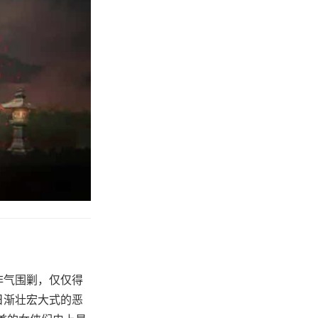
非气围剿，仅仅得
日渐壮宏大式的恶