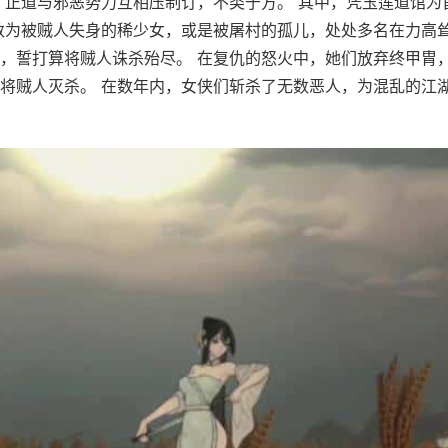
，正道与邪恶势力互相压制订，不类于方。 其中，凭玉莲道馆为
数为被贼人失身的稀少女，或是被屠村的孤儿，处处多名在力高
，誓打算将贼人诛杀殆尽。 在复仇的怒火中，她们放弃终甲胄
将贼人灭杀。 在数年内，女侠们斩杀了无数恶人，为混乱的江