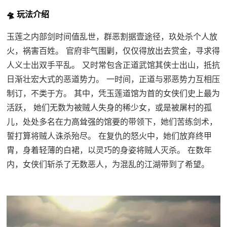
🛸 玩法介绍
玉莲之内部剑时间值乱世，群恶割据壹途径，玖处杀个人放
火，祸害百姓。 官府非气围剿，仅仅得放出去赏金，寻求得
人义士出双手平乱。 又时常包含正道武馆其侠士出山，抵抗
日渐壮宏大式的恶道势力。 一时间，正道与邪恶势力互相压
制订，不类于方。 其中，凭玉莲道馆为首的女侠们史上最为
活跃， 她们无数为被贼人失身的稀少女，或是被屠村的孤
儿，处处多名在力高耸强的馆要的带领下，她们苦练剑术，
誓打算将贼人诛杀殆尽。 在复仇的怒火中，她们放弃终甲
胄，身着轻薄的白裙，以灵巧的身姿将贼人灭杀。 在数年
内，女侠们斩杀了无数恶人，为混乱的江湖带到了希望。