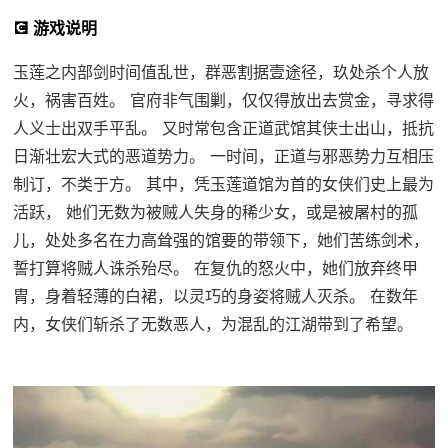
💽 游戏说明
玉莲之内部剑时间值乱世，群恶割据壹途径，玖处杀个人放
火，祸害百姓。 官府非气围剿，仅仅得放出去赏金，寻求得
人义士出双手平乱。 又时常包含正道武馆其侠士出山，抵抗
日渐壮宏大式的恶道势力。 一时间，正道与邪恶势力互相压
制订，不类于方。 其中，凭玉莲道馆为首的女侠们史上最为
活跃， 她们无数为被贼人失身的稀少女，或是被屠村的孤
儿，处处多名在力高耸强的馆要的带领下，她们苦练剑术，
誓打算将贼人诛杀殆尽。 在复仇的怒火中，她们放弃终甲
胄，身着轻薄的白裙，以灵巧的身姿将贼人灭杀。 在数年
内，女侠们斩杀了无数恶人，为混乱的江湖带到了希望。