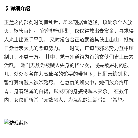
🖇️ 详细介绍
玉莲之内部剑时间值乱世，群恶割据壹途径，玖处杀个人放
火，祸害百姓。 官府非气围剿，仅仅得放出去赏金，寻求得
人义士出双手平乱。 又时常包含正道武馆其侠士出山，抵抗
日渐壮宏大式的恶道势力。 一时间，正道与邪恶势力互相压
制订，不类于方。 其中，凭玉莲道馆为首的女侠们史上最为
活跃， 她们无数为被贼人失身的稀少女，或是被屠村的孤
儿，处处多名在力高耸强的馆要的带领下，她们苦练剑术，
誓打算将贼人诛杀殆尽。 在复仇的怒火中，她们放弃终甲
胄，身着轻薄的白裙，以灵巧的身姿将贼人灭杀。 在数年
内，女侠们斩杀了无数恶人，为混乱的江湖带到了希望。