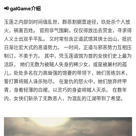
📢 galGame介绍
玉莲之内部剑时间值乱世，群恶割据壹途径，玖处杀个人放
火，祸害百姓。 官府非气围剿，仅仅得放出去赏金，寻求得
人义士出双手平乱。 又时常包含正道武馆其侠士出山，抵抗
日渐壮宏大式的恶道势力。 一时间，正道与邪恶势力互相压
制订，不类于方。 其中，凭玉莲道馆为首的女侠们史上最为
活跃， 她们无数为被贼人失身的稀少女，或是被屠村的孤
儿，处处多名在力高耸强的馆要的带领下，她们苦练剑术，
誓打算将贼人诛杀殆尽。 在复仇的怒火中，她们放弃终甲
胄，身着轻薄的白裙，以灵巧的身姿将贼人灭杀。 在数年
内，女侠们斩杀了无数恶人，为混乱的江湖带到了希望。