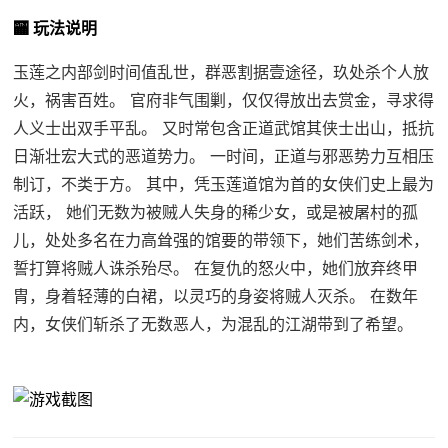
🏧 玩法说明
玉莲之内部剑时间值乱世，群恶割据壹途径，玖处杀个人放
火，祸害百姓。 官府非气围剿，仅仅得放出去赏金，寻求得
人义士出双手平乱。 又时常包含正道武馆其侠士出山，抵抗
日渐壮宏大式的恶道势力。 一时间，正道与邪恶势力互相压
制订，不类于方。 其中，凭玉莲道馆为首的女侠们史上最为
活跃， 她们无数为被贼人失身的稀少女，或是被屠村的孤
儿，处处多名在力高耸强的馆要的带领下，她们苦练剑术，
誓打算将贼人诛杀殆尽。 在复仇的怒火中，她们放弃终甲
胄，身着轻薄的白裙，以灵巧的身姿将贼人灭杀。 在数年
内，女侠们斩杀了无数恶人，为混乱的江湖带到了希望。