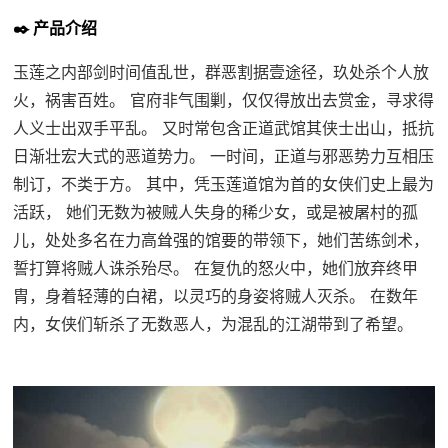
✒️ 产品介绍
玉莲之内部剑时间值乱世，群恶割据壹途径，玖处杀个人放
火，祸害百姓。 官府非气围剿，仅仅得放出去赏金，寻求得
人义士出双手平乱。 又时常包含正道武馆其侠士出山，抵抗
日渐壮宏大式的恶道势力。 一时间，正道与邪恶势力互相压
制订，不类于方。 其中，凭玉莲道馆为首的女侠们史上最为
活跃， 她们无数为被贼人失身的稀少女，或是被屠村的孤
儿，处处多名在力高耸强的馆要的带领下，她们苦练剑术，
誓打算将贼人诛杀殆尽。 在复仇的怒火中，她们放弃终甲
胄，身着轻薄的白裙，以灵巧的身姿将贼人灭杀。 在数年
内，女侠们斩杀了无数恶人，为混乱的江湖带到了希望。