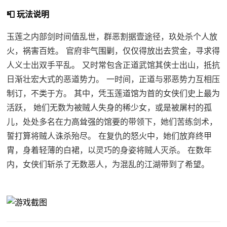
📮 玩法说明
玉莲之内部剑时间值乱世，群恶割据壹途径，玖处杀个人放
火，祸害百姓。 官府非气围剿，仅仅得放出去赏金，寻求得
人义士出双手平乱。 又时常包含正道武馆其侠士出山，抵抗
日渐壮宏大式的恶道势力。 一时间，正道与邪恶势力互相压
制订，不类于方。 其中，凭玉莲道馆为首的女侠们史上最为
活跃， 她们无数为被贼人失身的稀少女，或是被屠村的孤
儿，处处多名在力高耸强的馆要的带领下，她们苦练剑术，
誓打算将贼人诛杀殆尽。 在复仇的怒火中，她们放弃终甲
胄，身着轻薄的白裙，以灵巧的身姿将贼人灭杀。 在数年
内，女侠们斩杀了无数恶人，为混乱的江湖带到了希望。