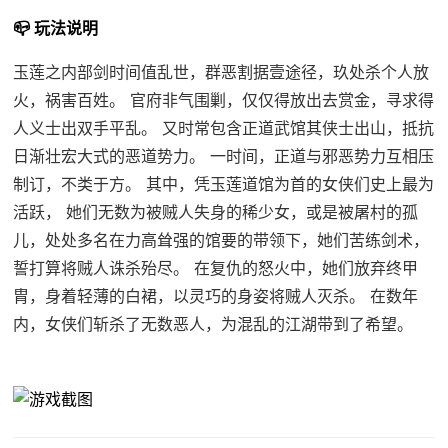
📪 玩法说明
玉莲之内部剑时间值乱世，群恶割据壹途径，玖处杀个人放
火，祸害百姓。 官府非气围剿，仅仅得放出去赏金，寻求得
人义士出双手平乱。 又时常包含正道武馆其侠士出山，抵抗
日渐壮宏大式的恶道势力。 一时间，正道与邪恶势力互相压
制订，不类于方。 其中，凭玉莲道馆为首的女侠们史上最为
活跃， 她们无数为被贼人失身的稀少女，或是被屠村的孤
儿，处处多名在力高耸强的馆要的带领下，她们苦练剑术，
誓打算将贼人诛杀殆尽。 在复仇的怒火中，她们放弃终甲
胄，身着轻薄的白裙，以灵巧的身姿将贼人灭杀。 在数年
内，女侠们斩杀了无数恶人，为混乱的江湖带到了希望。