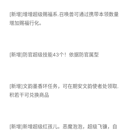
[新增]增增超级赐福系.召唤兽可通过携带本领数量
增加赐福行化。
[新增]防官超级技能43个！依据防官属型
[新增]文韵墨香环任务，可在期安文韵使者处领取.
积若干可兑换商品
[新增]新增超级红孩儿。恶魔泡泡，超级飞镰，自