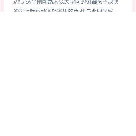
边债 这个刚刚踏入庞大学问的倒霉孩子决决
通过际际行动减轻家里的负担 与此同时候，
也需尽量不落下降大学的课程，为了家个人美
好型的未抵而拼搏… （也或许利用腰子拼
搏…） 在这个小型镇中，存在非数激情的，
香艳的事件等级待你的源掘 超过30名性格各
异，环肥燕瘦的妹子等待你的夏日传说攻略！
有各类各子的玩法！各种各样的线路！
📞
🔥
游戏教程