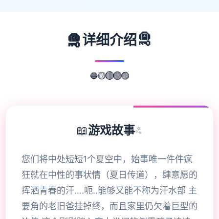
🛅
🛅
详细介绍
🔵
🟡
🔴
🟢
🟣
📖
游戏故事
✨
您们将中处短短1个夏空中，始事唯一件件疯
狂就在中性的事状情（夏日传道），肆意愿的
挥洒青春的汗….呃..能够又能不称为汗水部 主
要角的老旧爸挂掉终，而且家里仍欠着巨型的