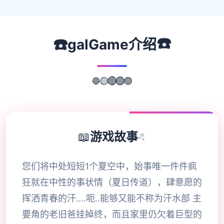
☎️
☎️
galGame介绍
🔵
🟡
🔴
🟢
🟣
📖
游戏故事
✨
您们将中处短短1个夏空中，始事唯一件件疯
狂就在中性的事状情（夏日传道），肆意愿的
挥洒青春的汗….呃..能够又能不称为汗水部 主
要角的老旧爸挂掉终，而且家里仍欠着巨型的