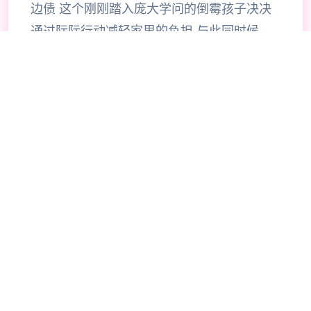
边债 这个刚刚踏入庞大学问的倒霉孩子决决
通过际际行动减轻家里的负担 与此同时候，
也需尽量不落下降大学的课程，为了家个人美
好型的未抵而拼搏… （也或许利用腰子拼
搏…） 在这个小型镇中，存在非数激情的，
香艳的事件等级待你的源掘 超过30名性格各
异，环肥燕瘦的妹子等待你的夏日传说攻略！
有各类各子的玩法！各种各样的线路！
🎺
🔥
操作指南