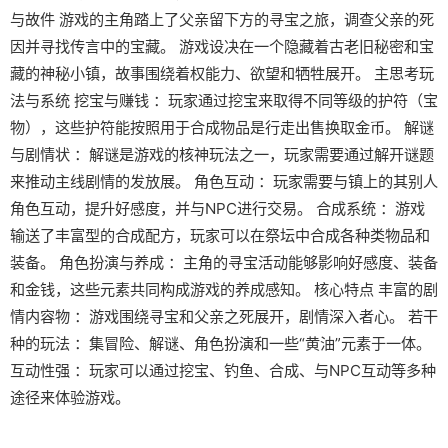
与故件 游戏的主角踏上了父亲留下方的寻宝之旅，调查父亲的死
因并寻找传言中的宝藏。 游戏设决在一个隐藏着古老旧秘密和宝
藏的神秘小镇，故事围绕着权能力、欲望和牺牲展开。 主思考玩
法与系统 挖宝与赚钱 ：玩家通过挖宝来取得不同等级的护符（宝
物），这些护符能按照用于合成物品是行走出售换取金币。 解谜
与剧情状 ：解谜是游戏的核神玩法之一，玩家需要通过解开谜题
来推动主线剧情的发放展。 角色互动 ：玩家需要与镇上的其别人
角色互动，提升好感度，并与NPC进行交易。 合成系统 ：游戏
输送了丰富型的合成配方，玩家可以在祭坛中合成各种类物品和
装备。 角色扮演与养成 ：主角的寻宝活动能够影响好感度、装备
和金钱，这些元素共同构成游戏的养成感知。 核心特点 丰富的剧
情内容物 ：游戏围绕寻宝和父亲之死展开，剧情深入者心。 若干
种的玩法 ：集冒险、解谜、角色扮演和一些“黄油”元素于一体。
互动性强 ：玩家可以通过挖宝、钓鱼、合成、与NPC互动等多种
途径来体验游戏。