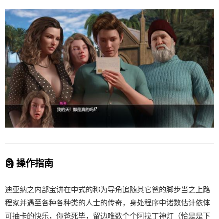
🗿 操作指南
迪亚纳之内部宝讲在中式的称为导角追随其它爸的脚步当之上路
程家并遇至各种各种类的人士的传奇，身处程序中诸数估计依体
可抽卡的快乐，你爸死毕，留边唯数个个阿拉丁神灯（恰是是下