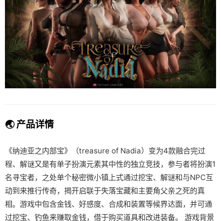
🌏 产品详情
《纳迪亚之内部宝》（treasure of Nadia）变为4款融合完过
程、解谜又是有单子扮演元素其中性的独立竞技，参与者将扮演1
名寻宝者，之处单个秘密微小镇上式通过挖宝、解谜和与NPC互
动到来推行传奇，揭开启联于失落宝藏和主要角父亲之死的真
相。游戏中包含金钱、好感度、合成和装置等候界达面，并可通
过挖宝、钓鱼来赚取金钱，借于购买道具和改进装备。 游戏背景